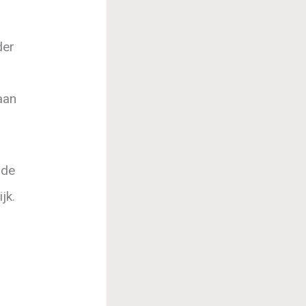
der
aan
lde
jk.