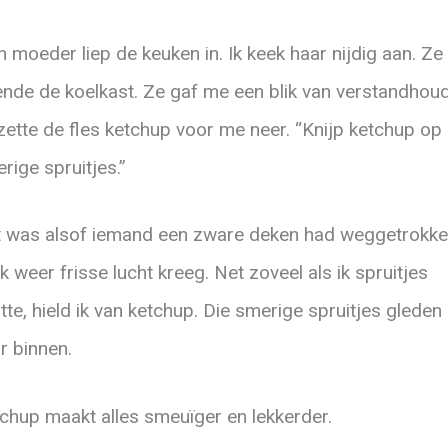
n moeder liep de keuken in. Ik keek haar nijdig aan. Ze
nde de koelkast. Ze gaf me een blik van verstandhou
zette de fles ketchup voor me neer. “Knijp ketchup op
rige spruitjes.”
 was alsof iemand een zware deken had weggetrokk
ik weer frisse lucht kreeg. Net zoveel als ik spruitjes
tte, hield ik van ketchup. Die smerige spruitjes gleden
r binnen.
chup maakt alles smeuïger en lekkerder.