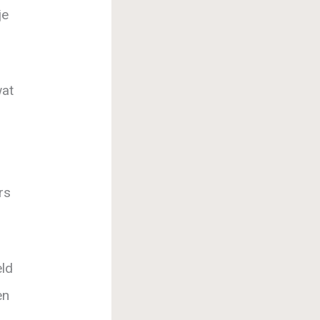
je
wat
rs
eld
en