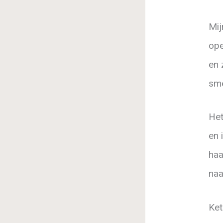
Mij
ope
en 
sme
Het
en 
haa
naa
Ket