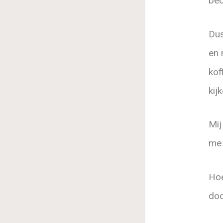
bed
Dus
en 
kof
kijk
Mij
me 
Hoe
doo