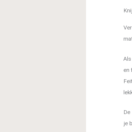
Kni
Ver
mat
Als
en 
Fei
lek
De 
je 