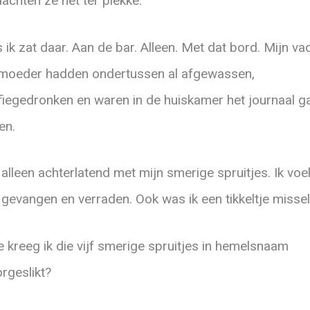
achten ze het ter plekke.
 ik zat daar. Aan de bar. Alleen. Met dat bord. Mijn va
moeder hadden ondertussen al afgewassen,
fiegedronken en waren in de huiskamer het journaal g
en.
 alleen achterlatend met mijn smerige spruitjes. Ik voe
gevangen en verraden. Ook was ik een tikkeltje misseli
 kreeg ik die vijf smerige spruitjes in hemelsnaam
rgeslikt?