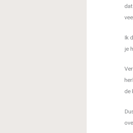
dat
vee
Ik 
je 
Ver
her
de 
Dus
ove