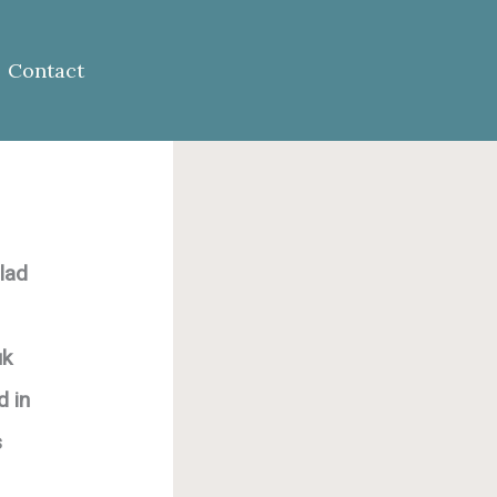
Contact
lad
uk
d in
s