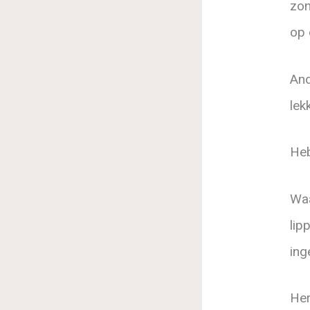
zon
op 
And
lek
Heb
Waa
lip
ing
Her