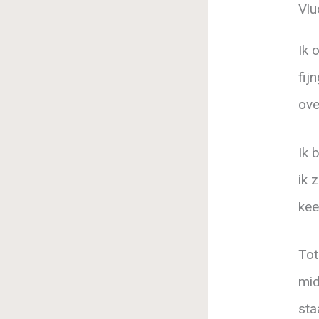
Vlu
Ik 
fij
over
Ik 
ik 
kee
Tot
mid
sta