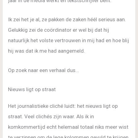
jaar in de media werkt en tekstschrijver bent.
Ik zei het je al, ze pakken de zaken héél serieus aan.
Gelukkig zei de coördinator er wel bij dat hij
natuurlijk het volste vertrouwen in mij had en hoe blij
hij was dat ik me had aangemeld.
Op zoek naar een verhaal dus…
Nieuws ligt op straat
Het journalistieke cliché luidt: het nieuws ligt op
straat. Veel clichés zijn waar. Als ik in
komkommertijd echt helemaal totaal niks meer wist
te verzinnen om de lege kolommen gevuld te krijgen,