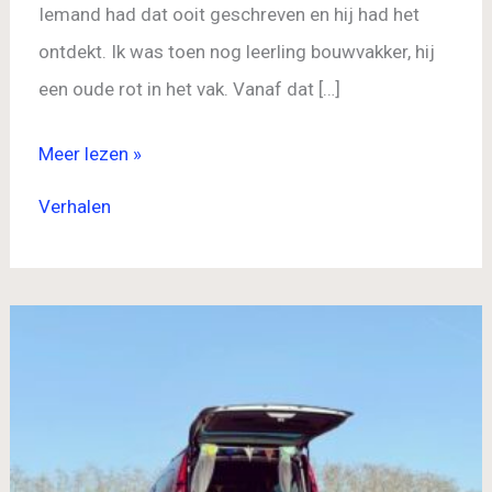
Iemand had dat ooit geschreven en hij had het
ontdekt. Ik was toen nog leerling bouwvakker, hij
een oude rot in het vak. Vanaf dat […]
Meer lezen »
Verhalen
Van
schrijfdroom
naar
bestseller:
de