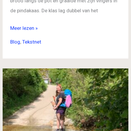
brood langs de pot en graaide met zijn vingers in
de pindakaas. De klas lag dubbel van het
Meer lezen »
Blog
,
Tekstnet
De
berg
die
ik
niet
beklom