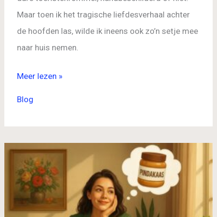
Maar toen ik het tragische liefdesverhaal achter
de hoofden las, wilde ik ineens ook zo’n setje mee
naar huis nemen.
Meer lezen »
Blog
Een
frisse
blik
voorkomt
een