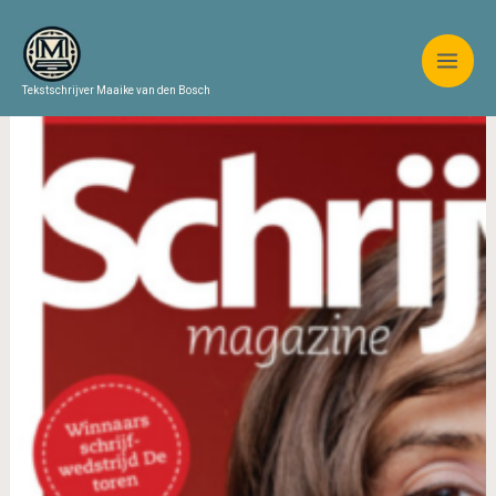
Ga
naar
de
Tekstschrijver Maaike van den Bosch
inhoud
Een
laatste
geintje