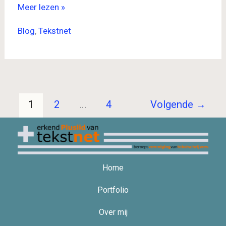
Meer lezen »
Blog
,
Tekstnet
1
2
…
4
Volgende
→
Home
Portfolio
Over mij