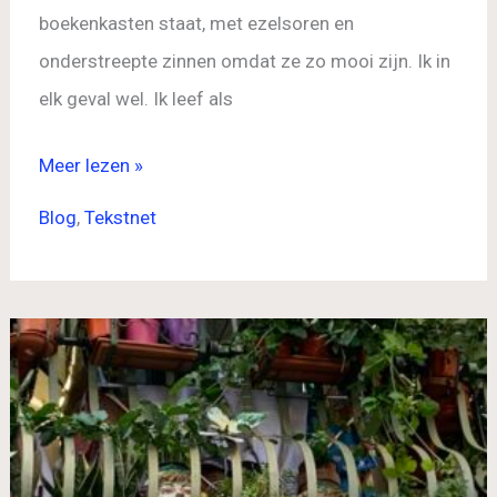
boekenkasten staat, met ezelsoren en
onderstreepte zinnen omdat ze zo mooi zijn. Ik in
elk geval wel. Ik leef als
Meer lezen »
Blog
,
Tekstnet
Verhalen
vertellen
werkt:
wat
je