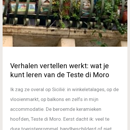
kunt
leren
van
de
Teste
di
Verhalen vertellen werkt: wat je
Moro
kunt leren van de Teste di Moro
Ik zag ze overal op Sicilië: in winkeletalages, op de
vlooienmarkt, op balkons en zelfs in mijn
accommodatie. De beroemde keramieken
hoofden, Teste di Moro. Eerst dacht ik: veel te
dure toeristenrommel, handbeschilderd of niet.