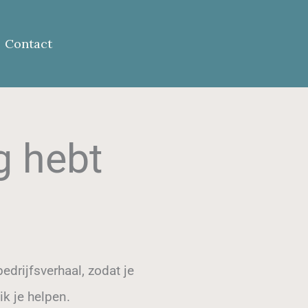
Contact
g hebt
drijfsverhaal, zodat je
k je helpen.