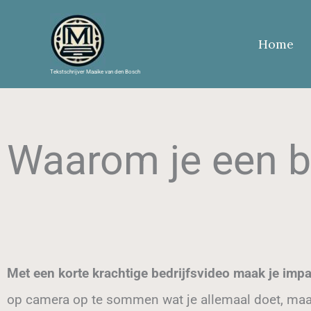
Ga
naar
Home
de
Tekstschrijver Maaike van den Bosch
inhoud
Waarom je een be
Met een korte krachtige bedrijfsvideo maak je imp
op camera op te sommen wat je allemaal doet, maa