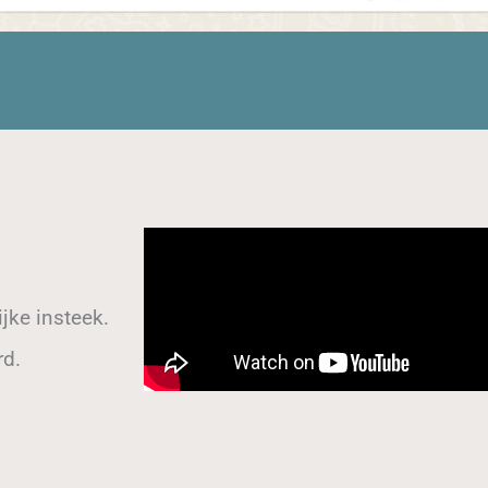
jke insteek.
rd.