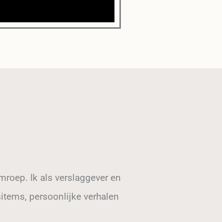
mroep. Ik als verslaggever en
tems, persoonlijke verhalen