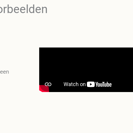
orbeelden
 een
.