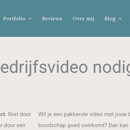
Portfolio
Reviews
Over mij
Blog
drijfsvideo nodi
act.
Niet door
Wil je een pakkende video met jouw be
r door een
boodschap goed overkomt? Dan kan i