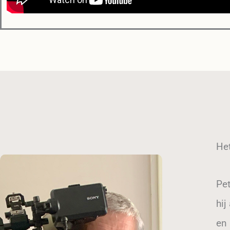
He
Pet
hi
en 