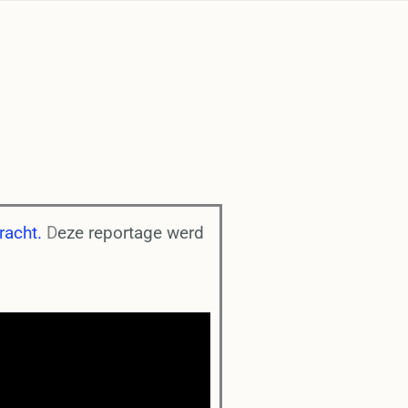
racht.
D
eze reportage werd