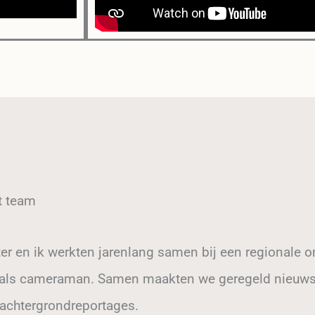
t team
er en ik werkten jarenlang samen bij een regionale o
j als cameraman. Samen maakten we geregeld nieuwsi
achtergrondreportages.