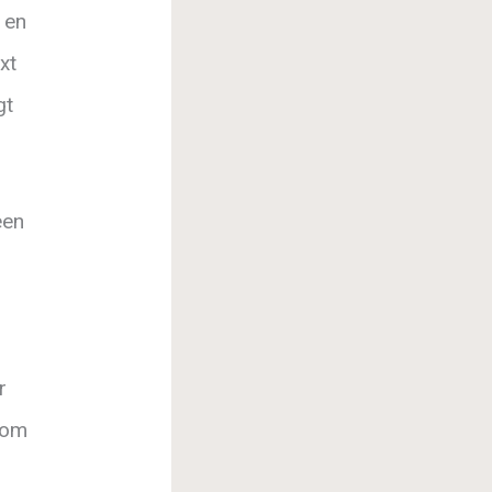
g en
xt
gt
een
r
 om