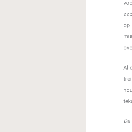
voo
zzp
op 
muu
ove
Al 
tre
hou
tek
De 