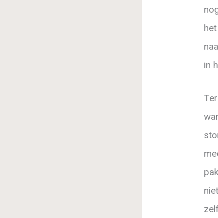
nog
het
naa
in 
Ter
war
sto
mee
pak
nie
zel