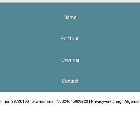
Home
Portfolio
Over mij
Contact
ummer: 88730190 | btw-nummer: NL004645909B03 |
Privacyverklaring
|
Algemen