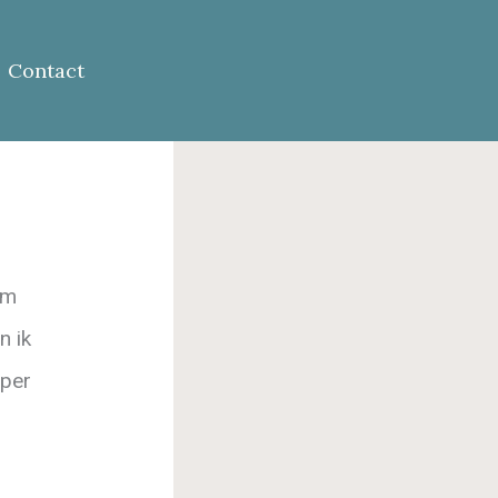
Contact
um
n ik
 per