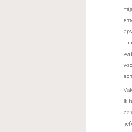
mij
emo
opv
haa
ver
voo
ach
Vak
Ik 
een
lie