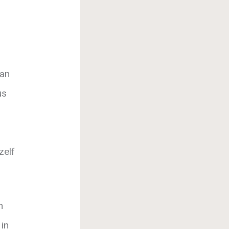
van
us
zelf
n
 in