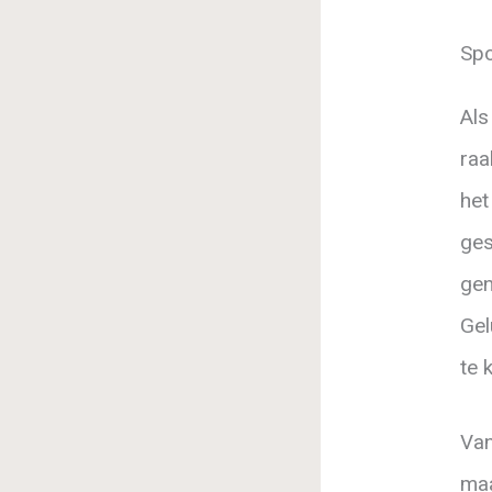
Spo
Als
raa
het
ges
gen
Gel
te 
Van
maa