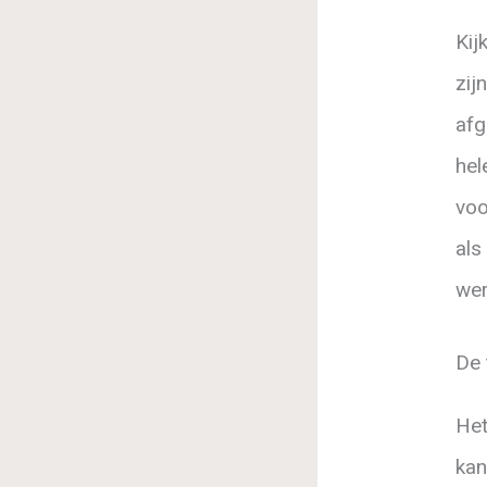
Kij
zij
afg
hel
voo
als
wer
De 
Het
kan